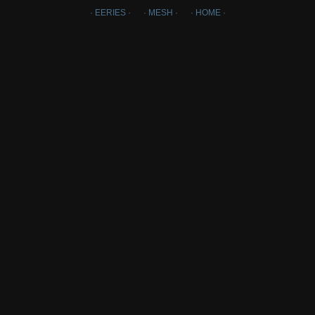
· EERIES ·
· MESH ·
· HOME ·