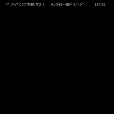
· MY WWP CONTRIBUTIONS·
· GUGGENHEIM CANDY ·
· EERIES ·