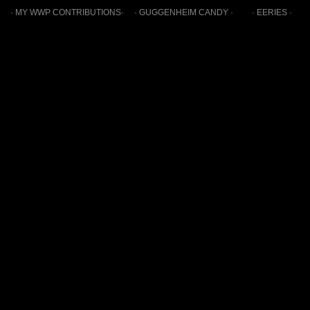
· MY WWP CONTRIBUTIONS·
· GUGGENHEIM CANDY ·
· EERIES ·